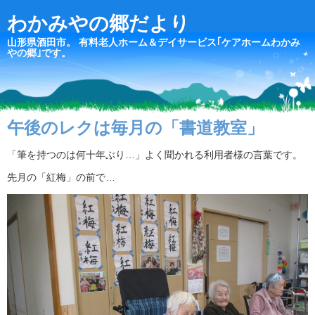
わかみやの郷だより
山形県酒田市。 有料老人ホーム＆デイサービス｢ケアホームわかみ
やの郷｣です。
午後のレクは毎月の「書道教室」
「筆を持つのは何十年ぶり…」よく聞かれる利用者様の言葉です。
先月の「紅梅」の前で…