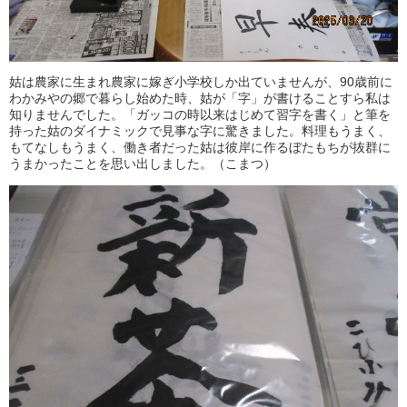
姑は農家に生まれ農家に嫁ぎ小学校しか出ていませんが、90歳前に
わかみやの郷で暮らし始めた時、姑が「字」が書けることすら私は
知りませんでした。「ガッコの時以来はじめて習字を書く」と筆を
持った姑のダイナミックで見事な字に驚きました。料理もうまく、
もてなしもうまく、働き者だった姑は彼岸に作るぼたもちが抜群に
うまかったことを思い出しました。（こまつ）