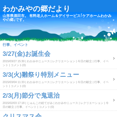
わかみやの郷だより
山形県酒田市。 有料老人ホーム＆デイサービス｢ケアホームわかみ
やの郷｣です。
行事、イベント
3/27(金)お誕生会
2015/03/27 15:30
わかみやニュース
レクリエーション
今日の献立
行事、イベ
ント
コメント(0)
3/3(火)雛祭り特別メニュー
2015/03/04 11:33
わかみやニュース
レクリエーション
今日の献立
行事、イベ
ント
コメント(0)
2/3(月)節分で鬼退治
2015/02/03 17:18
じゅんこの絵てがみ
わかみやニュース
レクリエーション
今
日の献立
行事、イベント
コメント(0)
クリスマス会