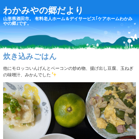
わかみやの郷だより
山形県酒田市。 有料老人ホーム＆デイサービス｢ケアホームわかみ
やの郷｣です。
炊き込みごはん
他にモロッコいんげんとベーコンの炒め物、揚げ出し豆腐、玉ねぎ
の味噌汁、みかんでした