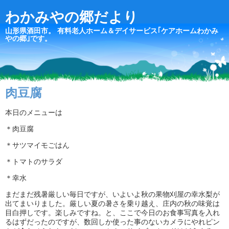
わかみやの郷だより
山形県酒田市。 有料老人ホーム＆デイサービス｢ケアホームわかみ
やの郷｣です。
肉豆腐
本日のメニューは
＊肉豆腐
＊サツマイモごはん
＊トマトのサラダ
＊幸水
まだまだ残暑厳しい毎日ですが、いよいよ秋の果物刈屋の幸水梨が
出てまいりました。厳しい夏の暑さを乗り越え、庄内の秋の味覚は
目白押しです。楽しみですね。と、ここで今日のお食事写真を入れ
るはずだったのですが、数回しか使った事のないカメラにやれピン