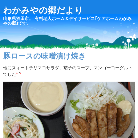
わかみやの郷だより
山形県酒田市。 有料老人ホーム＆デイサービス｢ケアホームわかみ
やの郷｣です。
豚ロースの味噌漬け焼き
他にスィートチリマヨサラダ、茄子のスープ、マンゴーヨーグルト
でした