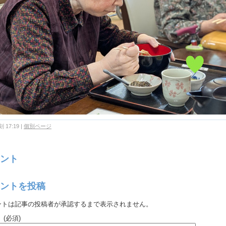
 17:19
|
個別ページ
ント
ントを投稿
ントは記事の投稿者が承認するまで表示されません。
：
(必須)