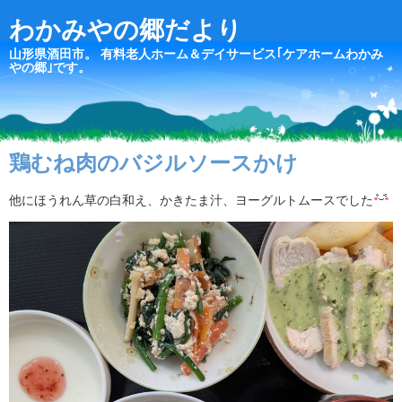
わかみやの郷だより
山形県酒田市。 有料老人ホーム＆デイサービス｢ケアホームわかみ
やの郷｣です。
鶏むね肉のバジルソースかけ
他にほうれん草の白和え、かきたま汁、ヨーグルトムースでした