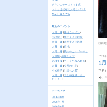
チキンのチーズトマト煮
ツナと塩昆布のおろしパスタ
牛めし炊きご飯
最近のコメント
太田 輝
(
醤油ラーメン
)
小松律子
(
肉団子入り酢豚
)
太田 輝
(
肉団子入り酢豚
)
投稿時刻
太田 輝
(
鱈汁
)
太田 輝
(
鴨肉のカルパッチョ
)
太田輝
(
年越しそば
)
2024年
木村美枝
(
カレイの包み焼き
)
1
太田 輝
(
今月のお花
)
小松律子
(
11月のお花
)
正月
太田 輝
(
干し柿完成しまし
松、
た！！！
)
アーカイブ
2026年8月
2026年7月
2026年6月