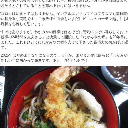
田の青沢地区の被害も甚大なものでした。被害に遭われた方々が不自由な暮ら
を越そうとされていることを忘れるわけにはいきません。
だコロナは治まってはおりません。インフルエンザもマイコプラズマも毎日聞
ない程身近な問題です。ご家族様の面会もいまだにビニルのカーテン越しにお
る現状を心苦しく思います。
な中ではありますが、わかみやの皆様はほどほどに元気いっぱい暮らしておい
「皆様の24時間を支えきる」と決意して開設した「わかみやの郷」も20年目
しました。これもひとえにわかみやの郷を支えて下さった皆様方のおかげと感
ます。
る2025年はどのような年になるのでしょうか。まだまだ夢は膨らむ「わかみや
。新しい年に向かって発進です。あと、7時間43分で！