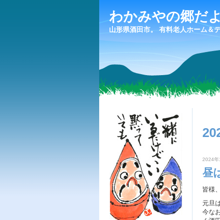
わかみやの郷だ
山形県酒田市。 有料老人ホーム＆
20
2024年
昼
皆様
元旦
今な