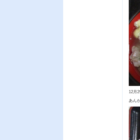
12月
あん