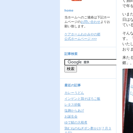
く酒
で年
home
いま
当ホームへのご連絡は下記ホー
日は
ムページの
お問い合わせ
よりお
てい
願い致します。
そん
ケアホームわかみやの郷
す。
公式ホームページ >>>
いた
おり
記事検索
来た
郷」
最近の記事
カレーうどん
インゲンと鶏そぼろご飯
レタス炒飯
塩麹からあげ
お誕生会
ゆで鯖の大根煮
鶏むねのねぎポン酢かけ(７月３
０日)