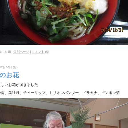
 16:18
|
個別ページ
|
コメント (0)
12月30日 (月)
月のお花
らしいお花が届きました
千両、葉牡丹、チューリップ、ミリオンバンブー、ドラセナ、ピンポン菊