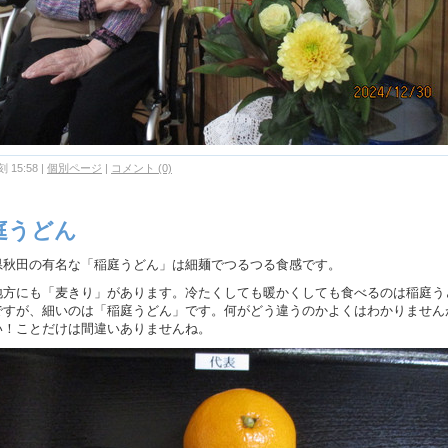
 15:58
|
個別ページ
|
コメント (0)
庭うどん
県秋田の有名な「稲庭うどん」は細麺でつるつる食感です。
地方にも「麦きり」があります。冷たくしても暖かくしても食べるのは稲庭う
ですが、細いのは「稲庭うどん」です。何がどう違うのかよくはわかりません
い！ことだけは間違いありませんね。