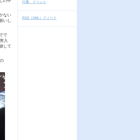
しの中
行事、イベント
かない
RSS（XML）フィード
願いし
でで
に突入
謝して
の