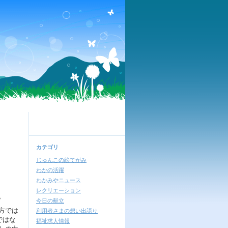
カテゴリ
じゅんこの絵てがみ
わかの活躍
わかみやニュース
レクリエーション
。
今日の献立
方では
利用者さまの想い出語り
ではな
福祉求人情報