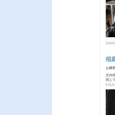
投稿時刻
稲
お隣
庄内
同じ
いし