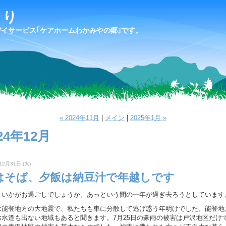
より
デイサービス｢ケアホームわかみやの郷｣です。
« 2024年11月
|
メイン
|
2025年1月 »
24年12月
12月31日 (火)
はそば、夕飯は納豆汁で年越しです
、いかがお過ごしでしょうか。あっという間の一年が過ぎ去ろうとしています
は能登地方の大地震で、私たちも車に分散して逃げ惑う年明けでした。能登地
お水道も出ない地域もあると聞きます。7月25日の豪雨の被害は戸沢地区だけ