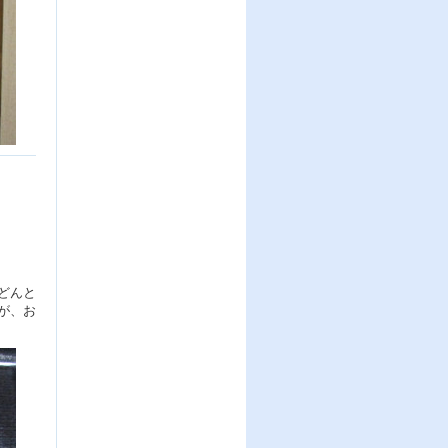
どんと
が、お