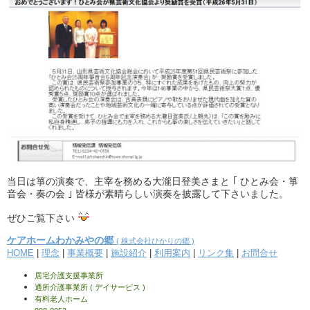
当日は箏の演奏で、主宰を務める大瀧日登美さまと ｢ ひとみ会・箏
音会・奏の会 ｣ 皆様が素晴らしい演奏を披露して下さいました。
ぜひご覧下さい
ケアホームわかみやの郷
( 株式会社ひかりの郷 )
HOME
|
理念
|
事業概要
|
施設紹介
|
利用案内
|
リンク集
|
お問合せ
居宅介護支援事業所
通所介護事業所 ( デイサービス )
有料老人ホーム