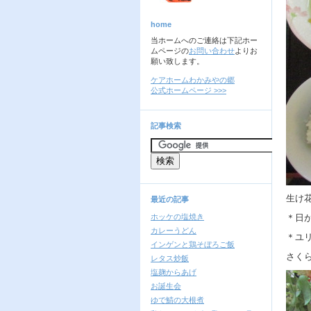
home
当ホームへのご連絡は下記ホー
ムページの
お問い合わせ
よりお
願い致します。
ケアホームわかみやの郷
公式ホームページ >>>
記事検索
生け
最近の記事
ホッケの塩焼き
＊日
カレーうどん
＊ユ
インゲンと鶏そぼろご飯
さく
レタス炒飯
塩麹からあげ
お誕生会
ゆで鯖の大根煮