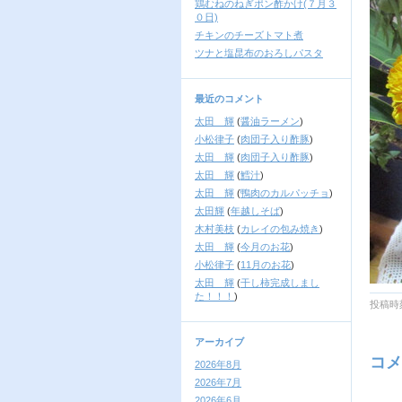
鶏むねのねぎポン酢かけ(７月３
０日)
チキンのチーズトマト煮
ツナと塩昆布のおろしパスタ
最近のコメント
太田 輝
(
醤油ラーメン
)
小松律子
(
肉団子入り酢豚
)
太田 輝
(
肉団子入り酢豚
)
太田 輝
(
鱈汁
)
太田 輝
(
鴨肉のカルパッチョ
)
太田輝
(
年越しそば
)
木村美枝
(
カレイの包み焼き
)
太田 輝
(
今月のお花
)
小松律子
(
11月のお花
)
太田 輝
(
干し柿完成しまし
た！！！
)
投稿時刻
アーカイブ
コメ
2026年8月
2026年7月
2026年6月