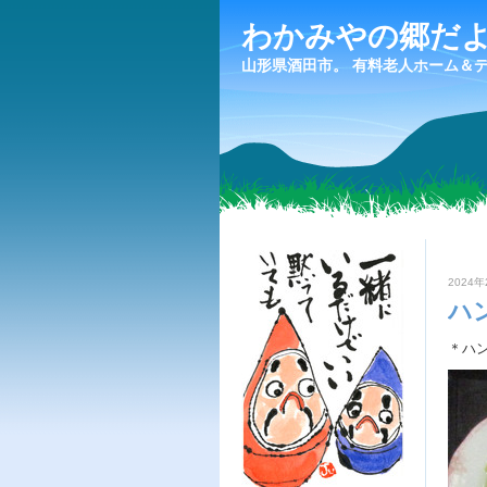
わかみやの郷だ
山形県酒田市。 有料老人ホーム＆
2024年
ハ
＊ハ