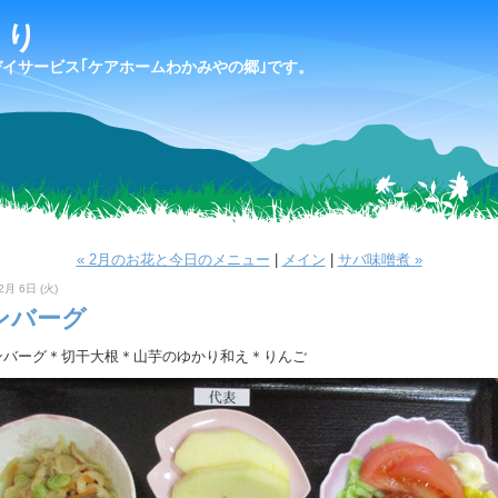
より
デイサービス｢ケアホームわかみやの郷｣です。
« 2月のお花と今日のメニュー
|
メイン
|
サバ味噌煮 »
2月 6日 (火)
ンバーグ
ンバーグ＊切干大根＊山芋のゆかり和え＊りんご