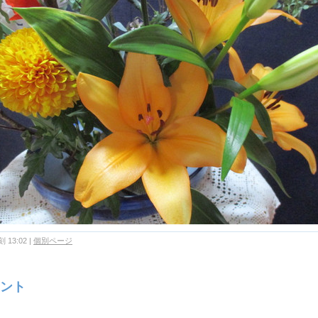
 13:02
|
個別ページ
ント