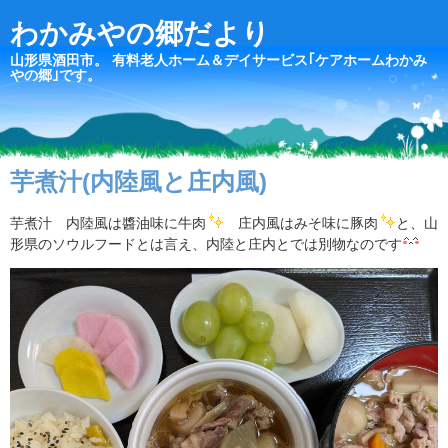
わかみやの郷だより
山形県酒田市。 有料老人ホーム＆デイサービス｢ケアホームわかみ
やの郷｣です。
芋煮汁(内陸風と庄内風)
芋煮汁 内陸風は醬油味に牛肉
庄内風はみそ味に豚肉
と、山
形県のソウルフードとは言え、内陸と庄内とでは別物なのです