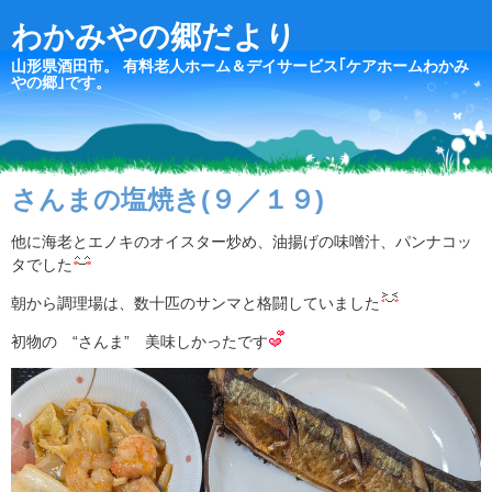
わかみやの郷だより
山形県酒田市。 有料老人ホーム＆デイサービス｢ケアホームわかみ
やの郷｣です。
さんまの塩焼き(９／１９)
他に海老とエノキのオイスター炒め、油揚げの味噌汁、パンナコッ
タでした
朝から調理場は、数十匹のサンマと格闘していました
初物の “さんま” 美味しかったです