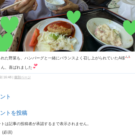
られた野菜も、ハンバーグと一緒にバランスよく召し上がられていたA様
さん、喜ばれました
 16:48
|
個別ページ
ント
ントを投稿
ントは記事の投稿者が承認するまで表示されません。
：
(必須)