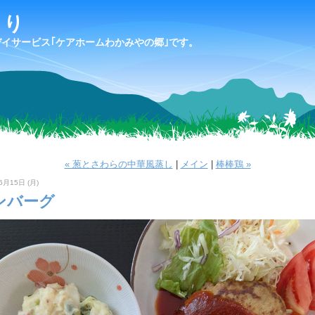
より
デイサービス｢ケアホームわかみやの郷｣です。
« 葱とさわらの中華風蒸し
|
メイン
|
棒棒鶏 »
6月15日 (月)
ンバーグ