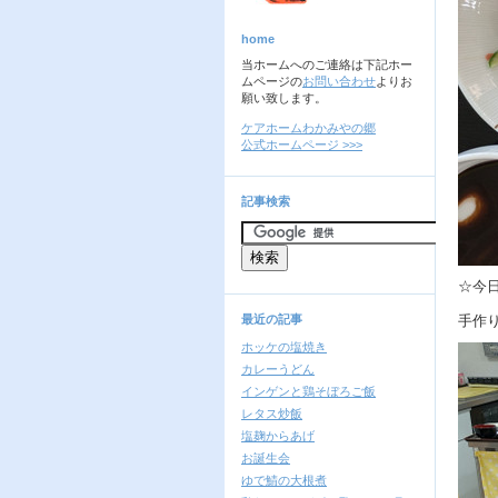
home
当ホームへのご連絡は下記ホー
ムページの
お問い合わせ
よりお
願い致します。
ケアホームわかみやの郷
公式ホームページ >>>
記事検索
☆今
最近の記事
手作
ホッケの塩焼き
カレーうどん
インゲンと鶏そぼろご飯
レタス炒飯
塩麹からあげ
お誕生会
ゆで鯖の大根煮