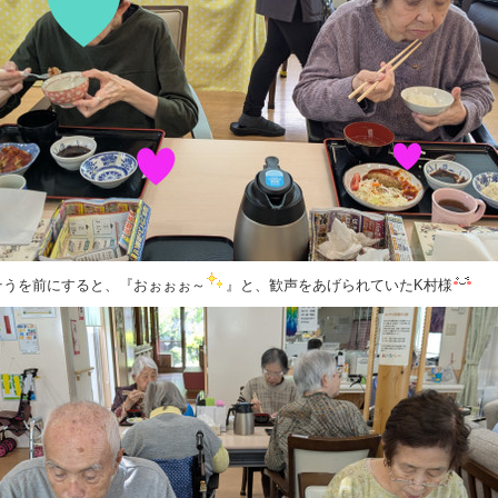
そうを前にすると、『おぉぉぉ～
』と、歓声をあげられていたK村様