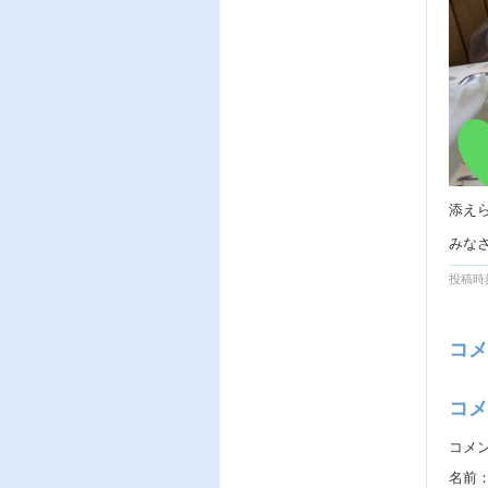
添え
みな
投稿時刻
コメ
コメ
コメ
名前