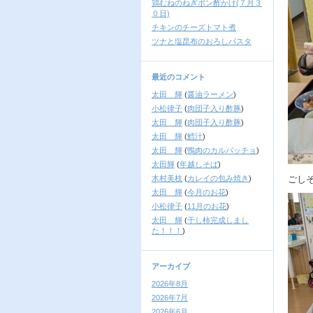
鶏むねのねぎポン酢かけ(７月３
０日)
チキンのチーズトマト煮
ツナと塩昆布のおろしパスタ
最近のコメント
太田 輝
(
醤油ラーメン
)
小松律子
(
肉団子入り酢豚
)
太田 輝
(
肉団子入り酢豚
)
太田 輝
(
鱈汁
)
太田 輝
(
鴨肉のカルパッチョ
)
太田輝
(
年越しそば
)
木村美枝
(
カレイの包み焼き
)
ごし
太田 輝
(
今月のお花
)
小松律子
(
11月のお花
)
太田 輝
(
干し柿完成しまし
た！！！
)
アーカイブ
2026年8月
2026年7月
2026年6月