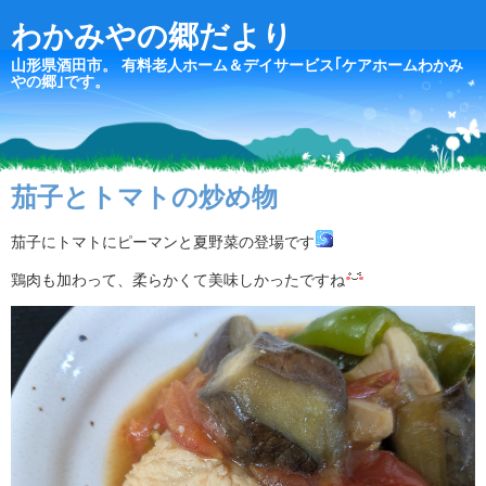
わかみやの郷だより
山形県酒田市。 有料老人ホーム＆デイサービス｢ケアホームわかみ
やの郷｣です。
茄子とトマトの炒め物
茄子にトマトにピーマンと夏野菜の登場です
鶏肉も加わって、柔らかくて美味しかったですね