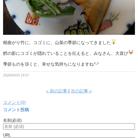
根曲がり竹に、コゴミに、山菜の季節になってきました
鱈の影にコゴミが隠れていることを伝えると、みなさん、大喜び
季節ものを頂くと、幸せな気持ちになりますね
2026/04/24 16:57
«
前の記事
次の記事
»
コメント(0)
コメント投稿
名前
(必須)
URL