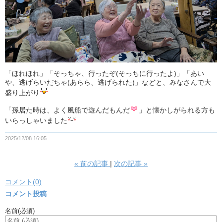
「ほれほれ」「そっちゃ、行ったぞ(そっちに行ったよ)」「あい
や、逃げらいだちゃ(あらら、逃げられた)」などと、みなさんで大
盛り上がり
「孫居た時は、よく風船で遊んだもんだ
」と懐かしがられる方も
いらっしゃいました
2025/12/08 16:05
«
前の記事
次の記事
»
コメント(0)
コメント投稿
名前
(必須)